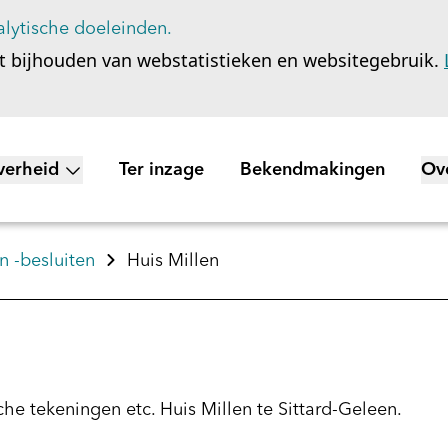
lytische doeleinden.
t bijhouden van webstatistieken en websitegebruik.
verheid
Ter inzage
Bekendmakingen
Ov
nu voor Wet open overheid
To
 -besluiten
Huis Millen
he tekeningen etc. Huis Millen te Sittard-Geleen.