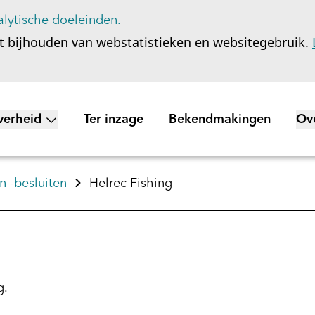
lytische doeleinden.
t bijhouden van webstatistieken en websitegebruik.
verheid
Ter inzage
Bekendmakingen
Ov
nu voor Wet open overheid
To
 -besluiten
Helrec Fishing
g.