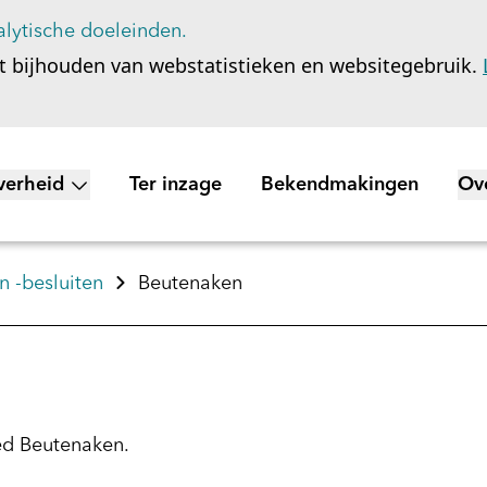
lytische doeleinden.
t bijhouden van webstatistieken en websitegebruik.
verheid
Ter inzage
Bekendmakingen
Ov
nu voor Wet open overheid
To
 -besluiten
Beutenaken
ed Beutenaken.