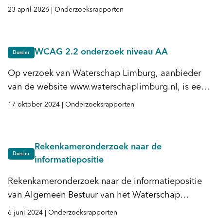
handmatig onderzoek uitgevoerd waarin
23 april 2026
|
Onderzoeksrapporten
vastgesteld is in hoeverre de website voldoet aan
WCAG 2.2, niveau AA. Dit onderzoek is
gebaseerd op de Europese norm voor
WCAG 2.2 onderzoek niveau AA
Dossier
toegankelijkheidseisen, de EN 301 549.
Op verzoek van Waterschap Limburg, aanbieder
van de website www.waterschaplimburg.nl, is een
handmatig onderzoek uitgevoerd waarin
17 oktober 2024
|
Onderzoeksrapporten
vastgesteld is in hoeverre de website voldoet aan
WCAG 2.2, niveau AA. Dit onderzoek is
gebaseerd op de Europese norm voor
Rekenkameronderzoek naar de
toegankelijkheidseisen, de EN 301 549.
Dossier
informatiepositie
Rekenkameronderzoek naar de informatiepositie
van Algemeen Bestuur van het Waterschap
Limburg. Maart 2024
6 juni 2024
|
Onderzoeksrapporten