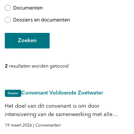
Documenten
Dossiers en documenten
Zoeken
2
resultaten worden getoond
Convenant Voldoende Zoetwater
Dossier
Het doel van dit convenant is om door
intensivering van de samenwerking met alle
Partijen toe te werken naar een duurzaam, robuust
19 maart 2026
|
Convenanten
en ecologisch gezond grond- en